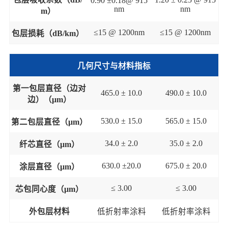
0.90
±
0.18
@
915
nm
nm
m
）
≤
15 @ 1200nm
≤
15 @ 1200nm
包层损耗
（
dB/km
）
几何尺寸与材料指标
第一
包层直径
（
边对
4
65
.0 ±
1
0
.0
4
9
0.0 ±
10
.0
边
）（
μm
）
530
.0 ±
1
5
.0
565.0
±
1
5
.0
第二包层直径（
μm
）
34
.0 ±
2.0
35
.0 ±
2
.0
纤芯直径
（
μm
）
6
3
0
.0 ±
20
.0
675
.0 ±
20
.0
涂层直径
（
μm
）
≤
3
.00
≤
3
.00
芯包同心度
（
μm
）
外包层材料
低折射率涂料
低折射率涂料