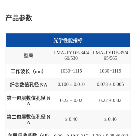
产品参数
光学性能指标
LMA-TYDF-34/4
LMA-TYDF-35/
4
型号
6
0
/530
95/565
10
3
0
~
1115
1030
~
1115
工作波长
（
nm
）
0.100 ± 0.010
0.078
±
0.005
纤芯数值孔径
NA
第一
包层数值孔径
N
0.
22
± 0.0
2
0.
22
± 0.0
2
A
第二包层数值孔径
N
≥
0.46
≥
0.46
A
包层吸收
系数（
dB/
1.20
±
0.25
@
915