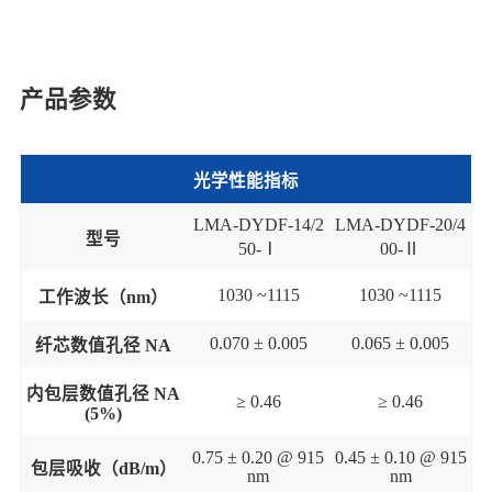
产品参数
光学性能指标
LMA-DYDF-14/2
LMA-DYDF-20/4
型号
50
-
Ⅰ
00
-
Ⅱ
10
3
0
~
1115
1030
~
1115
工作波长
（
nm
）
0.0
7
0 ± 0.00
5
0.0
65
± 0.00
5
纤芯数值孔径
NA
内包层数值孔径
NA
≥
0.46
≥
0.46
(5%)
0.75
±
0.
20
@
915
0.45
±
0.10
@
915
包层吸收
（
dB/m
）
nm
nm