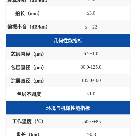
衰减系数（
dB/km
）
≤
3
.0
拍长（
mm
）
偏振串音（
dB/km
）
≤
－
22
几何性能指标
6
.
5
±1.0
芯
层
直径（
μm
）
80
.0
-125
.0
包层直径（
μm
）
135
.0
±
3
.0
涂层直径（
μm
）
≤
1
.0
包层不圆度
环境与机械性能指标
工作温度（
℃
）
-50
～
+85
≥
0.
3
盘长（
km
）