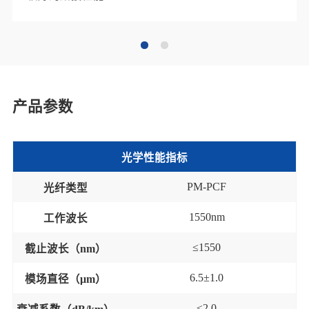
产品参数
光学性能
指标
PM-PCF
光纤类型
1550nm
工作波长
≤
1550
截止波长（
nm
）
6
.
5
±
1.0
模场直径（
μm
）
≤
2.
0