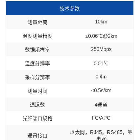
技术参数
10km
测量距离
温度测量精度
±0.06℃@2km
250Mbps
数据采样率
温度分辨率
0.01℃
0.4m
采样分辨率
≤0.5s/km
测量时间
通道数
4通道
FC/APC
光纤端口规格
以太网，RJ45，RS485，继
通讯接口
电器