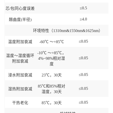
≤0.5
芯
/包同心度误差
≥4.0
翘曲度
(半径)
环境特性（
1310nm&1550nm&1625nm）
≤0.05
d
温度附加衰减
-60℃ ～+85℃
-10℃ ～+85℃，
温度～湿度循环
≤0.05
d
4%~98%相对湿
附加衰减
度
≤0.05
d
浸水附加衰减
23℃，30天
85℃和85%相对
≤0.05
d
湿热附加衰减
湿度，30天
≤0.05
d
干热老化
85℃，30天