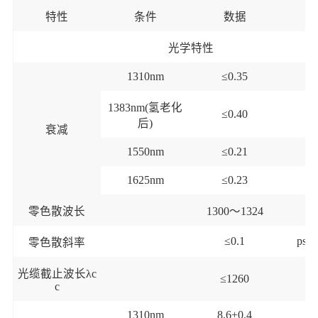
特性
条件
数据
光学特性
1310nm
≤0.3
5
d
1383nm(氢老化
≤0.
40
d
后)
衰减
1550nm
≤0.2
1
d
1625nm
≤0.2
3
d
零色散波长
1300～1324
≤0.
1
ps/(
零色散斜率
光缆截止波长
λc
≤1260
c
1310nm
8.6±0.4