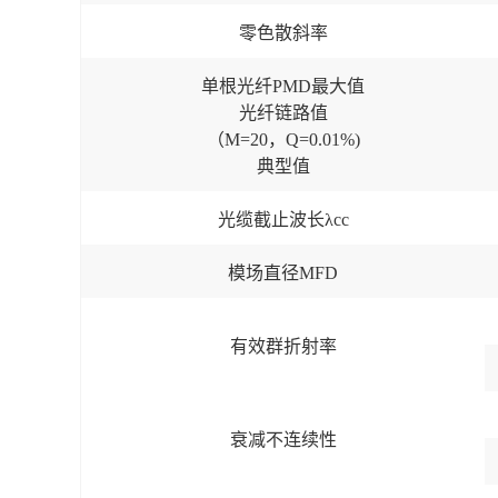
零色散斜率
单根光纤PMD最大值
光纤链路值
（M=20，Q=0.01%)
典型值
光缆截止波长λcc
模场直径MFD
有效群折射率
衰减不连续性