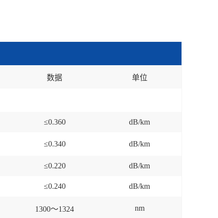
数据
单位
≤0.360
dB/km
≤0.340
dB/km
≤0.220
dB/km
≤0.240
dB/km
nm
1300～1324