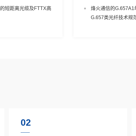
途的短距离光缆及FTTX高
烽火通信的G.657A1单模
G.657类光纤技术规范
02