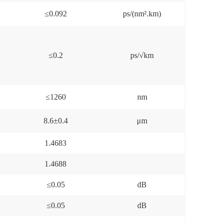
≤0.092
ps/(nm².km)
≤0.2
ps/√km
≤1260
nm
8.6±0.4
μm
1.4683
1.4688
≤0.05
dB
≤0.05
dB