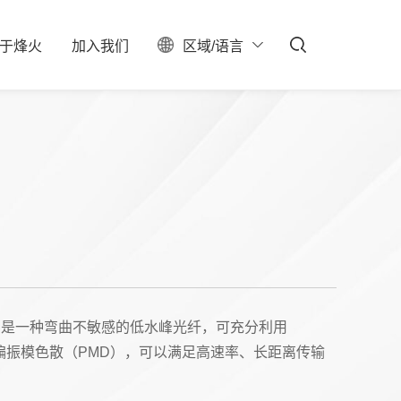
于
烽
火
加
入
我
们
区域/语言
ESG
聚焦
料中心
校园招聘
服务器保修查询
投资者关系
社会招聘
产业布局
实习生招聘
大事记
招聘公告
联系我们
石油石化
新型数据中心
能，是一种弯曲不敏感的低水峰光纤，可充分利用
较低的偏振模色散（PMD），可以满足高速率、长距离传输
IDC总包