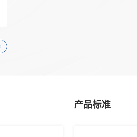
热门推荐
教育
医疗
互联网
政务
数据中心
烽火通信中标国家电
电项目，持续助力
智慧工地
2026移动云大会 |
Token经济繁荣
园区
应急
产品标准