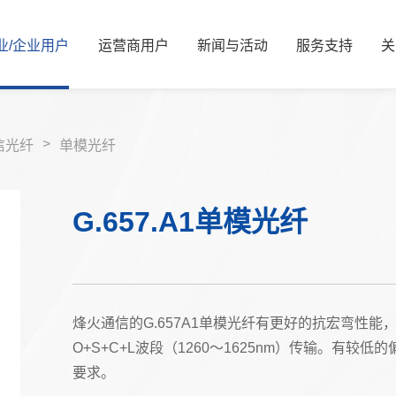
业/
企业
用
户
运
营
商
用
户
新
闻
与
活
动
服
务
支
持
关
新闻资讯
公司简介
服务解决方案
国资要闻
管理层信息
视频中心
服务体系
信息公开
展会活动
服务网络
核心价值观
可持续发展/
媒体
资
>
信光纤
单模光纤
G.657.A1单模光纤
能源
算力
能源
算力
交通
智慧光网
电力
液冷
烽火通信的G.657A1单模光纤有更好的抗宏弯性
广电
家庭信息化
O+S+C+L波段（1260～1625nm）传输。有
老旧机房改造
热门推荐
要求。
金融