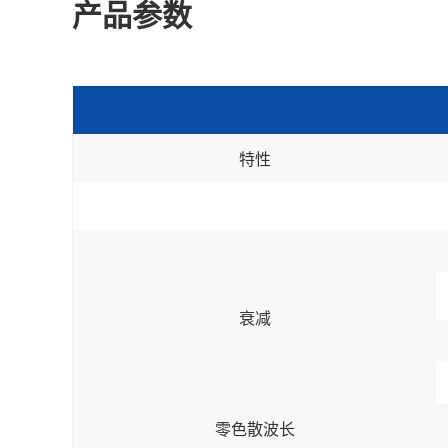
产品参数
特性
衰减
零色散波长