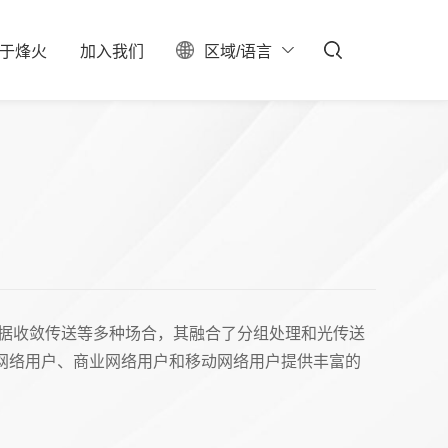
于
烽
火
加
入
我
们
区域/语言
ESG
聚焦
料中心
校园招聘
服务器保修查询
投资者关系
社会招聘
产业布局
实习生招聘
大事记
招聘公告
联系我们
石油石化
新型数据中心
IDC总包
定宽带数据收敛传送等多种场合，其融合了分组处理和光传送
定网络用户、商业网络用户和移动网络用户提供丰富的