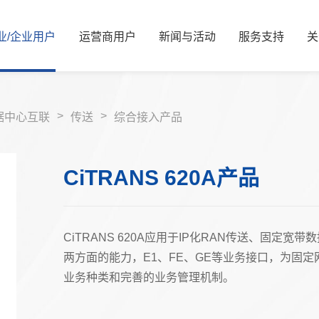
业/
企业
用
户
运
营
商
用
户
新
闻
与
活
动
服
务
支
持
关
新闻资讯
公司简介
服务解决方案
国资要闻
管理层信息
视频中心
服务体系
信息公开
展会活动
服务网络
核心价值观
可持续发展/
媒体
资
>
>
据中心互联
传送
综合接入产品
能源
算力
能源
算力
CiTRANS 620A产品
交通
智慧光网
电力
液冷
广电
家庭信息化
老旧机房改造
热门推荐
金融
CiTRANS 620A应用于IP化RAN传送、固
两方面的能力，E1、FE、GE等业务接口，为固
热门推荐
教育
业务种类和完善的业务管理机制。
医疗