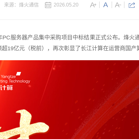
来源：烽火通信
2026.05.20
医疗
互联网
7年PC服务器产品集中采购项目中标结果正式公布。烽火
政务
额超19亿元（税前），再次彰显了长江计算在运营商国
数据中心
烽火通信中标国家电
电项目，持续助力
智慧工地
2026移动云大会 |
Token经济繁荣
园区
应急