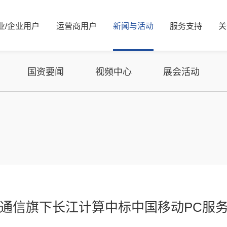
业/
企业
用
户
运
营
商
用
户
新
闻
与
活
动
服
务
支
持
关
新闻资讯
公司简介
服务解决方案
国资要闻
管理层信息
视频中心
服务体系
信息公开
展会活动
服务网络
核心价值观
可持续发展/
媒体
资
国资要闻
视频中心
展会活动
能源
算力
能源
算力
交通
智慧光网
电力
液冷
广电
家庭信息化
老旧机房改造
热门推荐
金融
火通信旗下长江计算中标中国移动PC服
热门推荐
教育