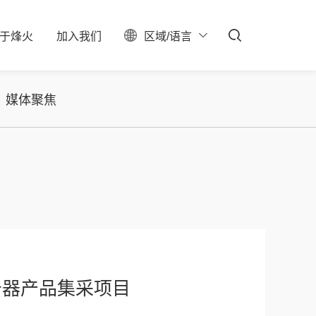
于
烽
火
加
入
我
们
区域/语言
ESG
聚焦
料中心
校园招聘
服务器保修查询
投资者关系
社会招聘
产业布局
实习生招聘
大事记
招聘公告
联系我们
媒体聚焦
石油石化
新型数据中心
IDC总包
务器产品集采项目