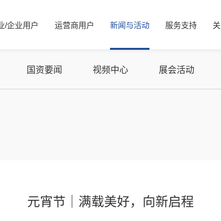
业/
企业
用
户
运
营
商
用
户
新
闻
与
活
动
服
务
支
持
关
新闻资讯
公司简介
服务解决方案
国资要闻
管理层信息
视频中心
服务体系
信息公开
展会活动
服务网络
核心价值观
可持续发展/
媒体
资
国资要闻
视频中心
展会活动
能源
算力
能源
算力
交通
智慧光网
电力
液冷
广电
家庭信息化
老旧机房改造
热门推荐
元宵节｜满载美好，向新启程
金融
热门推荐