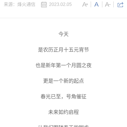
教育
来源：烽火通信
2023.02.05
医疗
互联网
今天
政务
是农历正月十五元宵节
数据中心
烽火通信中标国家电
电项目，持续助力
智慧工地
也是新年第一个月圆之夜
2026移动云大会 |
Token经济繁荣
园区
更是一个新的起点
应急
春光已至，号角催征
未来如约启程