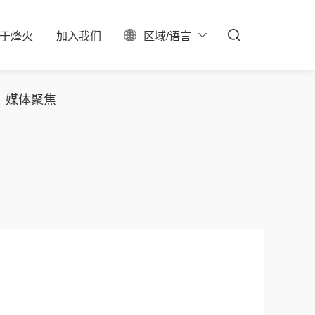
于
烽
火
加
入
我
们
区域/语言
ESG
聚焦
料中心
校园招聘
服务器保修查询
投资者关系
社会招聘
产业布局
实习生招聘
大事记
招聘公告
联系我们
媒体聚焦
石油石化
新型数据中心
IDC总包