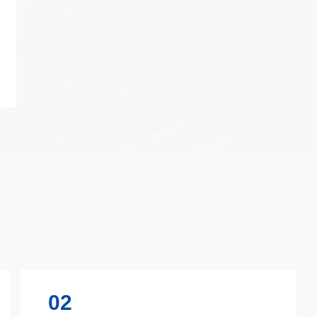
互联网
政务
数据中心
烽火通信中标国家电
电项目，持续助力
智慧工地
2026移动云大会 |
Token经济繁荣
园区
应急
02