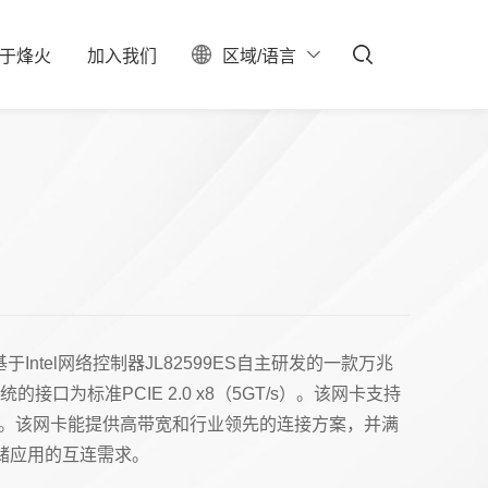
于
烽
火
加
入
我
们
区域/语言
ESG
聚焦
料中心
校园招聘
服务器保修查询
投资者关系
社会招聘
产业布局
实习生招聘
大事记
招聘公告
联系我们
石油石化
新型数据中心
IDC总包
基于Intel网络控制器JL82599ES自主研发的一款万兆
接口为标准PCIE 2.0 x8（5GT/s）。该网卡支持
络启动。该网卡能提供高带宽和行业领先的连接方案，并满
储应用的互连需求。