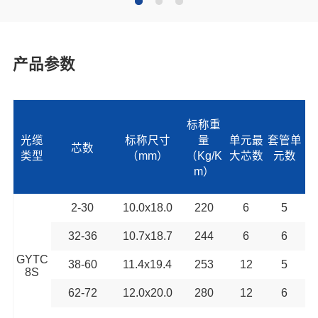
产品参数
标称重
光缆
标称尺寸
量
单元最
套管单
芯数
类型
（mm）
（Kg/K
大芯数
元数
m）
2-30
10.0x18.0
220
6
5
7
32-36
10.7x18.7
244
6
6
7
GYTC
38-60
11.4x19.4
253
12
5
7
8S
62-72
12.0x20.0
280
12
6
7