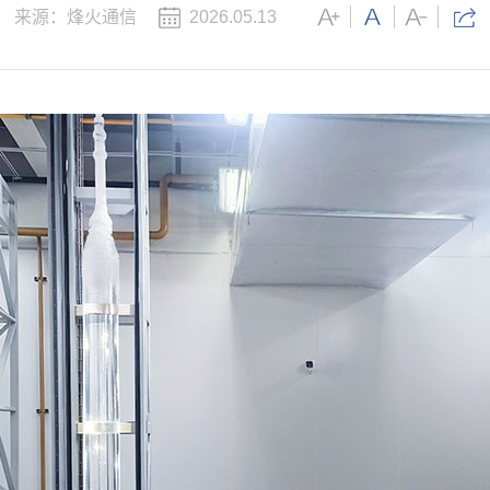
来源：烽火通信
2026.05.13
医疗
互联网
政务
数据中心
烽火通信中标国家电
电项目，持续助力
智慧工地
2026移动云大会 |
Token经济繁荣
园区
应急