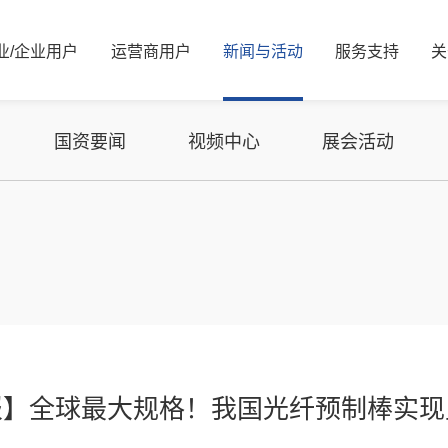
业/
企业
用
户
运
营
商
用
户
新
闻
与
活
动
服
务
支
持
关
新闻资讯
公司简介
服务解决方案
国资要闻
管理层信息
视频中心
服务体系
信息公开
展会活动
服务网络
核心价值观
可持续发展/
媒体
资
国资要闻
视频中心
展会活动
能源
算力
能源
算力
交通
智慧光网
电力
液冷
广电
家庭信息化
老旧机房改造
热门推荐
金融
报】全球最大规格！我国光纤预制棒实现
热门推荐
教育