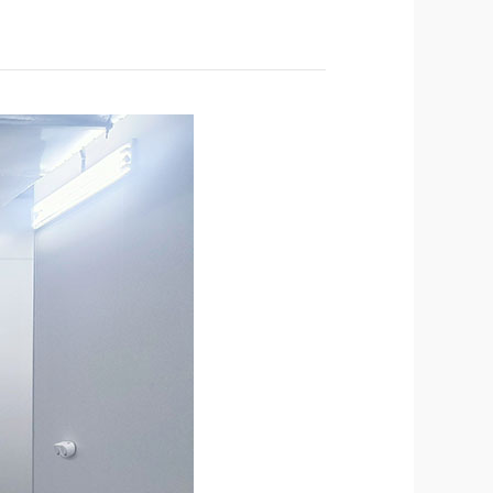
网2023年输变
电力通信建设
 以光筑基 共促
云网智联大会｜烽火智慧光网助力
千行百业上云赋智