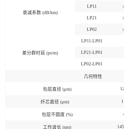
LP11
≤0.
衰减系数
(dB/km)
LP21
≤0.
LP02
≤0.
LP11-LP01
≤
LP21-LP01
≤1
差分群时延
(ps/m)
LP02-LP01
≤
几何特性
125
包层直径
(μm)
15±
纤芯直径
(μm)
包层不圆度
(%)
＜
1450~
工作波长
(nm)