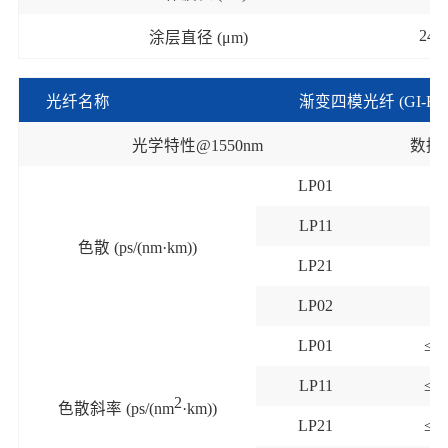
245
涂层直径
(μm)
光纤名称
渐变四模光纤
(GI-FM
光学特性
@1550nm
数据
LP01
≤2
LP11
≤2
色散
(ps/(nm·km))
LP21
≤2
LP02
≤2
LP01
≤0.
LP11
≤0.
2
色散斜率
(ps/(nm
·km))
LP21
≤0.