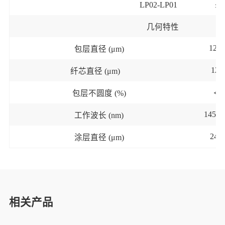
LP02-LP01
≤0
几何特性
125
包层直径
(μm)
12±
纤芯直径
(μm)
包层不圆度
(%)
＜
0
1450~
工作波长
(nm)
245
涂层直径
(μm)
相关产品