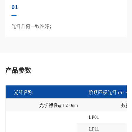
01
光纤几何一致性好；
产品参数
光纤名称
阶跃四模光纤
(SI-FM
光学特性
@1550nm
数据
LP01
≤2
LP11
≤2