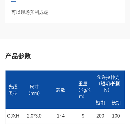
可以现场预制成端
产品参数
允许拉伸力
重量
（短期/长期
（
光缆
尺寸
芯数
（Kg/K
N）
类型
（mm）
m）
短期
长期
GJXH
2.0*3.0
1~4
9
200
100
2