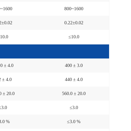
0~1600
800~1600
2
±
0.02
0.22
±
0.02
10.0
≤
10.0
.
0 ±
4.0
400
±
3.0
2
±
4.0
440
±
4.0
.0 ±
20.0
560
.0 ±
20.0
≤
3.0
≤
3.0
3.0 %
≤
3.0 %