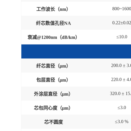
800~160
工作波长（
nm
）
0.22
±
0.0
纤芯数值孔径
NA
≤
10.0
衰减
@1200nm
（
dB/km
）
200
.0 ±
3.
纤芯直径（
μm
）
220
.0 ±
4.
包层直径（
μm
）
320
.0 ±
15
外涂层直径（
μm
）
≤
3.0
芯包同心度（
μm
）
≤
3.0 %
芯不圆度