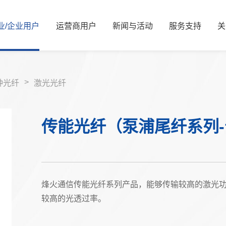
业/
企业
用
户
运
营
商
用
户
新
闻
与
活
动
服
务
支
持
关
新闻资讯
公司简介
服务解决方案
国资要闻
管理层信息
视频中心
服务体系
信息公开
展会活动
服务网络
核心价值观
可持续发展/
媒体
资
>
种光纤
激光光纤
能源
算力
能源
算力
传能光纤（泵浦尾纤系列
交通
智慧光网
电力
液冷
广电
家庭信息化
老旧机房改造
热门推荐
烽火通信传能光纤系列产品，能够传输较高的激光
金融
较高的光透过率。
热门推荐
教育