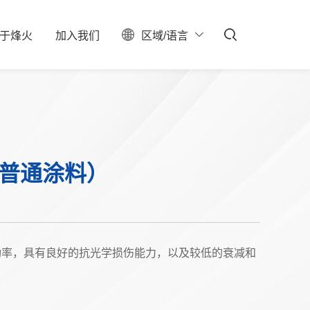
于
烽
火
加
入
我
们
区域/语言
ESG
聚焦
料中心
校园招聘
服务器保修查询
投资者关系
社会招聘
产业布局
实习生招聘
大事记
招聘公告
联系我们
-普通涂料）
石油石化
新型数据中心
IDC总包
功率，具有良好的抗光学损伤能力，以及较低的衰减和