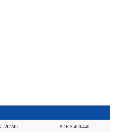
-
220
/
240
PDF-S-
400
/
440