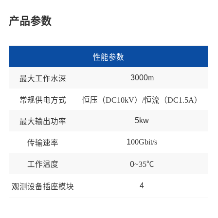
产品参数
性能参数
3000
m
最大工作水深
常规供电方式
恒压（
D
C10kV
）
/
恒流（
D
C1.5A
）
5kw
最大输出功率
1
00
Gbit
/s
传输速率
工作温度
0
~35
℃
4
观测设备插座模块