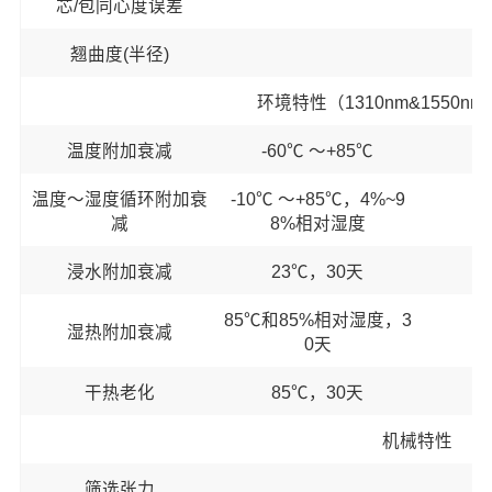
芯/包同心度误差
翘曲度(半径)
环境特性（1310nm&1550nm&
温度附加衰减
-60℃ ～+85℃
温度～湿度循环附加衰
-10℃ ～+85℃，4%~9
减
8%相对湿度
浸水附加衰减
23℃，30天
85℃和85%相对湿度，3
湿热附加衰减
0天
干热老化
85℃，30天
机械特性
筛选张力