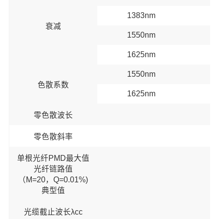
1383nm
衰减
1550nm
1625nm
1550nm
色散系数
1625nm
13
零色散波长
零色散斜率
单根光纤PMD最大值
光纤链路值
（M=20，Q=0.01%)
典型值
光缆截止波长λcc