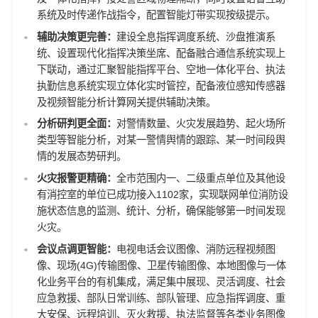
系统及时传递作战指令，配置智能灯带实现按级提示。
辅助决策更完善：
建设全息指挥调度系统、沙盘推演系
统、设置现代化指挥决策坐席、配备融合通信系统实现上
下联动，通过汇聚智能指挥平台、空地一体化平台、执法
执勤信息系统实现立体化实时管控，配备液位感知传感器
及视频智能分析计算网关提供辅助决策。
分析研判更全面：
对警情数量、火灾发展趋势、起火场所
类型等智能分析，对某一警情舆情的跟踪、某一时间段舆
情的发展态势研判。
火灾报警更精确：
全市范围内一、二级重点单位及其他设
有消控室的单位已成功接入1102家，实现联网单位消防设
施状态信息的监测、统计、分析，确保能够第一时间发现
火灾。
会议点调更智能：
电视电话会议图像、消防远程视频图
像、现场(4G)传输图像、卫星传输图像、本地图像与一体
化业务平台的有机集成，满足集中展现、灵活调度、社会
应急救援、部队日常训练、部队管理、应急指挥调度、重
大安保、远程培训、灭火救援、执法监督等各类业务图像