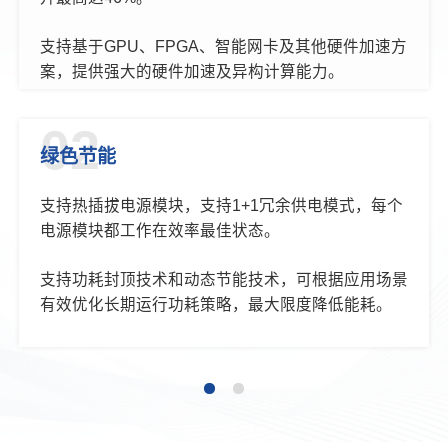
支持基于GPU、FPGA、智能网卡及其他硬件加速方
案，提供强大的硬件加速及异构计算能力。
支持16条DDR4内存插槽，内存频率可达
02
3200MHz。内存带宽比上一代产品提升60%，同时
绿色节能
满足大容量内存应用需求。
支持热插拔电源模块，支持1+1冗余供电模式，每个
支持8个2.5英寸SATA/SAS硬盘，其中4个可支持U.2
电源模块都工作在效率最佳状态。
NVMe SSD。满足多类型存储需求。
支持功耗封顶技术和动态节能技术，可根据应用场景
支持6个PCIe 4.0扩展插槽 ，满足用户提供灵活IO配
有效优化长期运行功耗策略，最大限度降低能耗。
置需求。IO带宽比上一代提升一倍，能够显著缩短
I/O延迟并且提高总体系统性能。
精选电信级高效节能的元器件，从原材料级上降低能
耗。
支持智能动态调节风扇转速功能，风扇转速随着关键