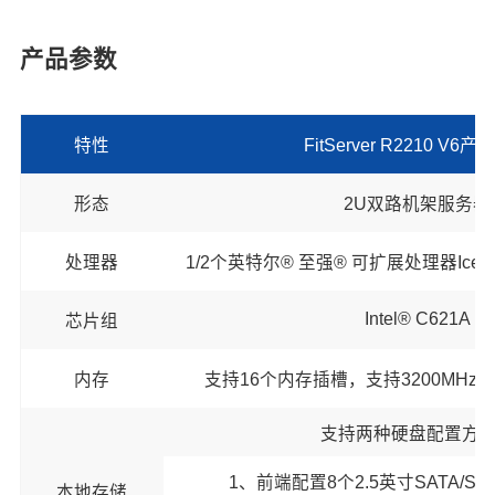
元器件的温度变化动态调整，有效降低系统的噪音和
功耗。
产品参数
特性
FitServer R2210 V6
形态
2U双路机架服务器
处理器
1/2个英特尔® 至强® 可扩展处理器Icel
Intel® C621A
芯片组
内存
支持16个内存插槽，支持3200MHz D
支持两种硬盘配置方
1、前端配置8个2.5英寸SATA/S
本地存储