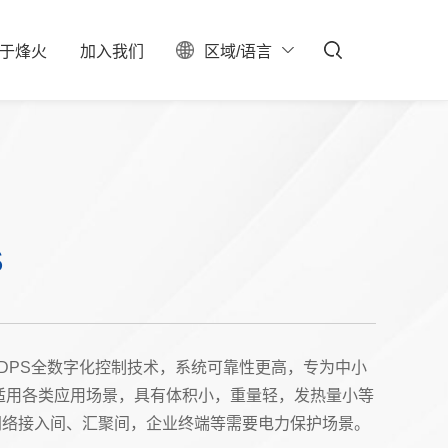
于
烽
火
加
入
我
们
区域/语言
ESG
聚焦
料中心
校园招聘
服务器保修查询
投资者关系
社会招聘
产业布局
实习生招聘
大事记
招聘公告
联系我们
S
石油石化
新型数据中心
IDC总包
，DPS全数字化控制技术，系统可靠性更高，专为中小
，适用各类应用场景，具有体积小，重量轻，发热量小等
网络接入间、汇聚间，企业终端等需要电力保护场景。