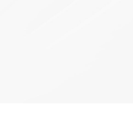
网2023年输变
电力通信建设
 以光筑基 共促
云网智联大会｜烽火智慧光网助力
千行百业上云赋智