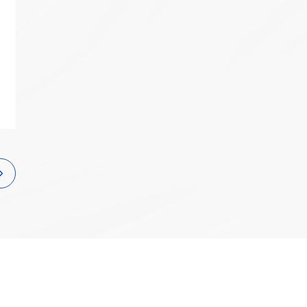
互联网
政务
数据中心
烽火通信中标国家电
AN6000-17
电项目，持续助力
智慧工地
2026移动云大会 |
Token经济繁荣
园区
应急