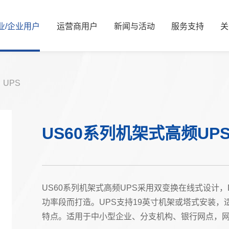
业/
企业
用
户
运
营
商
用
户
新
闻
与
活
动
服
务
支
持
关
新闻资讯
公司简介
服务解决方案
国资要闻
管理层信息
视频中心
服务体系
信息公开
展会活动
服务网络
核心价值观
可持续发展/
媒体
资
UPS
能源
算力
能源
算力
US60系列机架式高频UP
交通
智慧光网
电力
液冷
广电
家庭信息化
老旧机房改造
热门推荐
金融
US60系列机架式高频UPS采用双变换在线式设计
热门推荐
教育
功率段而打造。UPS支持19英寸机架或塔式安装
特点。适用于中小型企业、分支机构、银行网点，
医疗