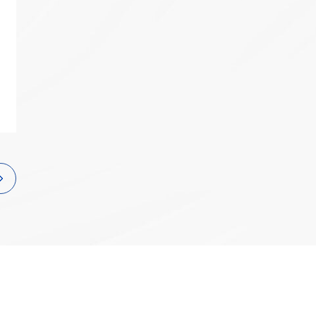
互联网
政务
数据中心
烽火通信中标国家电
CiTRANS-650-U3
电项目，持续助力
智慧工地
2026移动云大会 |
Token经济繁荣
园区
应急