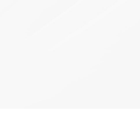
网2023年输变
CiTRANS-650-U5
电力通信建设
 以光筑基 共促
云网智联大会｜烽火智慧光网助力
千行百业上云赋智