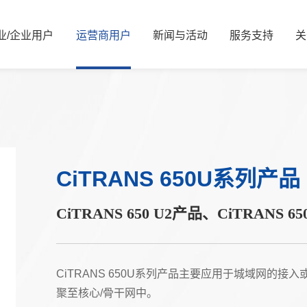
业/
企业
用
户
运
营
商
用
户
新
闻
与
活
动
服
务
支
持
关
新闻资讯
公司简介
服务解决方案
国资要闻
管理层信息
视频中心
服务体系
信息公开
展会活动
服务网络
核心价值观
可持续发展/
媒体
资
能源
算力
能源
算力
CiTRANS 650U系列产品
交通
智慧光网
电力
液冷
广电
家庭信息化
CiTRANS 650 U2产品、CiTRANS 6
老旧机房改造
热门推荐
金融
热门推荐
教育
CiTRANS 650U系列产品主要应用于城域网的
聚至核心/骨干网中。
医疗