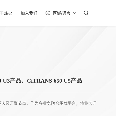
于
烽
火
加
入
我
们
区域/语言
ESG
聚焦
料中心
校园招聘
服务器保修查询
投资者关系
社会招聘
产业布局
实习生招聘
大事记
招聘公告
联系我们
石油石化
新型数据中心
50 U3产品、CiTRANS 650 U5产品
IDC总包
接入或边缘汇聚节点，作为多业务融合承载平台，将业务汇