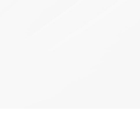
网2023年输变
CiTRANS-650-U5
电力通信建设
 以光筑基 共促
云网智联大会｜烽火智慧光网助力
千行百业上云赋智