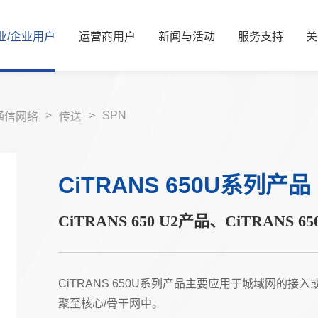
业/
企业
用
户
运
营
商
用
户
新
闻
与
活
动
服
务
支
持
关
新闻资讯
公司简介
服务解决方案
国资要闻
管理层信息
视频中心
服务体系
信息公开
展会活动
服务网络
核心价值观
可持续发展/
媒体
资
>
>
SPN
通信网络
传送
能源
算力
能源
算力
CiTRANS 650U系列产品
交通
智慧光网
电力
液冷
广电
家庭信息化
CiTRANS 650 U2产品、CiTRANS 6
老旧机房改造
热门推荐
金融
热门推荐
教育
CiTRANS 650U系列产品主要应用于城域网的
聚至核心/骨干网中。
医疗