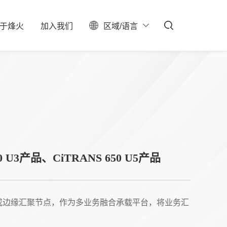
于
烽
火
加
入
我
们
区域/语言
ESG
聚焦
料中心
校园招聘
服务器保修查询
投资者关系
社会招聘
产业布局
实习生招聘
大事记
招聘公告
联系我们
石油石化
新型数据中心
50 U3产品、CiTRANS 650 U5产品
IDC总包
接入或边缘汇聚节点，作为多业务融合承载平台，将业务汇