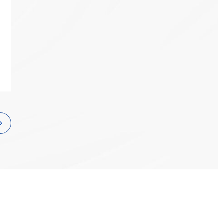
互联网
政务
数据中心
烽火通信中标国家电
CiTRANS-650-U3
电项目，持续助力
智慧工地
2026移动云大会 |
Token经济繁荣
园区
应急