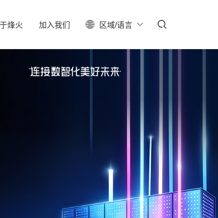
于
烽
火
加
入
我
们
区域/语言
ESG
聚焦
料中心
校园招聘
服务器保修查询
投资者关系
社会招聘
产业布局
实习生招聘
大事记
招聘公告
联系我们
石油石化
新型数据中心
IDC总包