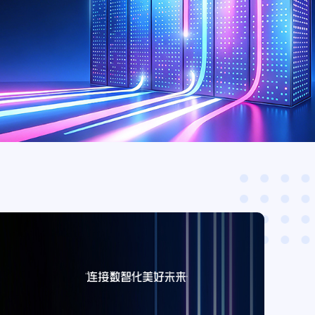
网2023年输变
电力通信建设
 以光筑基 共促
云网智联大会｜烽火智慧光网助力
千行百业上云赋智