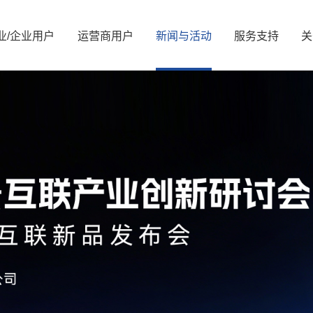
业/
企业
用
户
运
营
商
用
户
新
闻
与
活
动
服
务
支
持
关
新闻资讯
公司简介
服务解决方案
国资要闻
管理层信息
视频中心
服务体系
信息公开
展会活动
服务网络
核心价值观
可持续发展/
媒体
资
能源
算力
能源
算力
交通
智慧光网
电力
液冷
广电
家庭信息化
老旧机房改造
热门推荐
金融
热门推荐
教育