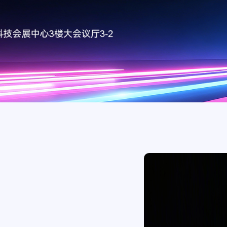
医疗
互联网
政务
数据中心
烽火通信中标国家电
电项目，持续助力
智慧工地
2026移动云大会 |
Token经济繁荣
园区
应急