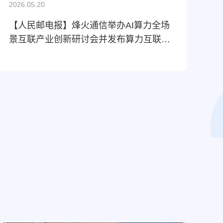
2026.05.20
202
【人民邮电报】烽火通信举办AI算力全场
【
景互联产业创新研讨会并发布算力互联新
互
品